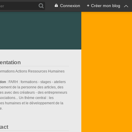
Connexion
+
Créer mon blog
entation
Formations Actions Ressources Humaines
tion
: FARH : formations - stages - ateliers
ement de la personne des articles, des
es avec des créateurs - des entrepreneurs
sociations... Un thème central : les
ces humaines et le développement de la
e.
act