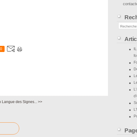
contact
Rec
Arti
0
IL
f
F
D
Le
Le
L
d
 Langue des Signes... >>
Su
L'
P
Pag