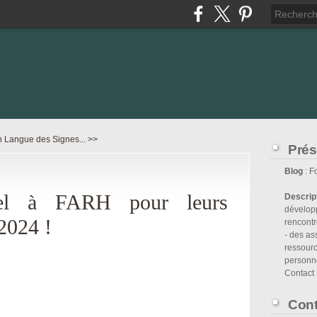
 Langue des Signes... >>
Prés
Blog
: 
pel à FARH pour leurs
Descrip
développ
2024 !
rencontr
- des as
ressour
personn
Contact
Cont