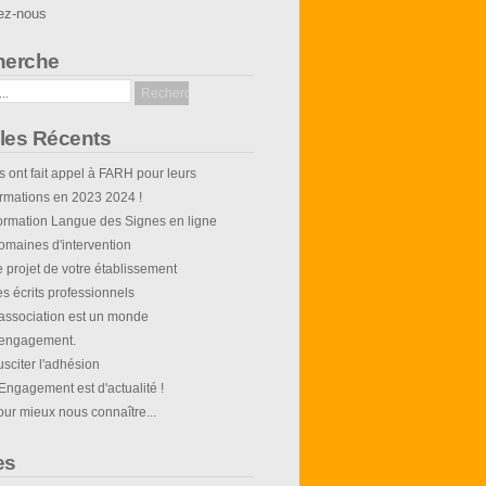
ez-nous
herche
cles Récents
s ont fait appel à FARH pour leurs
ormations en 2023 2024 !
ormation Langue des Signes en ligne
omaines d'intervention
 projet de votre établissement
s écrits professionnels
'association est un monde
'engagement.
sciter l'adhésion
Engagement est d'actualité !
our mieux nous connaître...
es